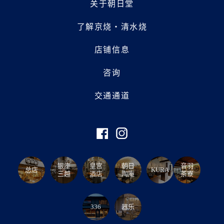
关于朝日堂
了解京烧・清水烧
店铺信息
咨询
交通通道
银座
皇宫
朝日
音羽
总店
KURA
三越
酒店
陶庵
茶寮
336
器乐