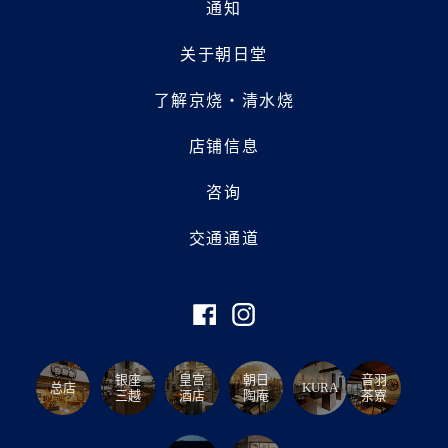
通知
关于朝日堂
了解京烧・清水烧
店铺信息
咨询
交通通道
银座
皇宫
朝日
音羽
总店
KURA
三越
酒店
陶庵
茶寮