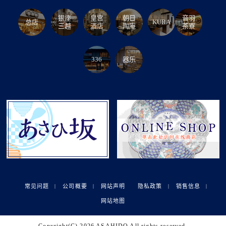
银座
皇宫
朝日
音羽
总店
KURA
三越
酒店
陶庵
茶寮
336
器乐
常见问题
公司概要
网站声明
隐私政策
销售信息
网站地图