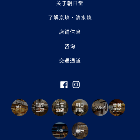
关于朝日堂
了解京烧・清水烧
店铺信息
咨询
交通通道
银座
皇宫
朝日
音羽
总店
KURA
三越
酒店
陶庵
茶寮
336
器乐