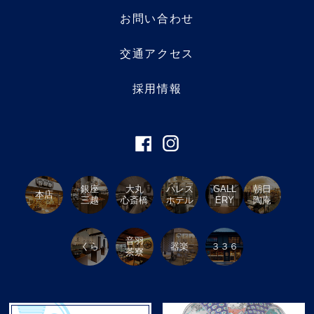
お問い合わせ
交通アクセス
採用情報
銀座
大丸
パレス
GALL
朝日
本店
三越
心斎橋
ホテル
ERY
陶庵
音羽
くら
器楽
３３６
茶寮