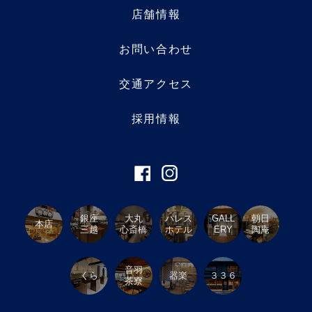
店舗情報
お問い合わせ
交通アクセス
採用情報
銀座
大丸
パレス
GALL
朝日
本店
三越
心斎橋
ホテル
ERY
陶庵
音羽
くら
器楽
３３６
茶寮