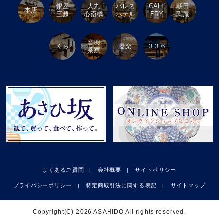
銀座
大丸
パレス
GALL
朝日
本店
三越
心斎橋
ホテル
ERY
陶庵
音羽
くら
器楽
３３６
茶寮
よくあるご質問
会社概要
サイトポリシー
プライバシーポリシー
特定商取引法に関する表記
サイトマップ
Copyright(C) 2026 ASAHIDO All rights reserved.