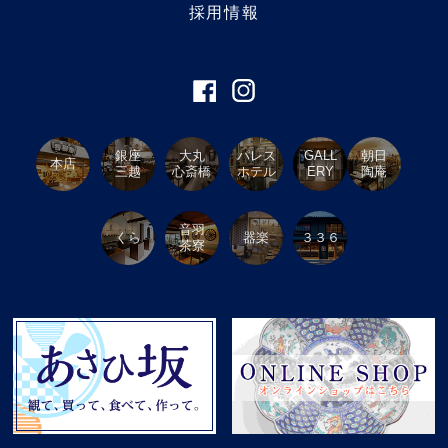
採用情報
銀座
大丸
パレス
GALL
朝日
本店
三越
心斎橋
ホテル
ERY
陶庵
音羽
くら
器楽
３３６
茶寮